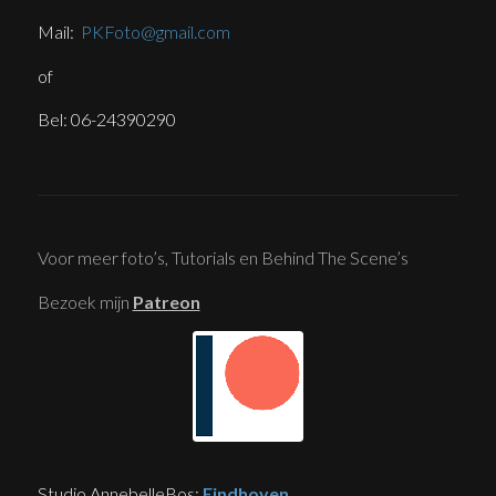
Mail:
PKFoto@gmail.com
of
Bel: 06-24390290
Voor meer foto’s, Tutorials en Behind The Scene’s
Bezoek mijn
Patreon
Studio AnnebelleBos:
Eindhoven